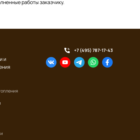
олненные работы заказчику.
+7 (495) 787-17-43
и и
ения
топления
и
ии