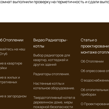
комнат выполнили проверку на герметичность и сдали вып
об Отоплении
Видео Радиаторы-
Статьи о
котлы
проектировани
вайтесь на наш
монтаже отопл
 Ютуб
Выбор радиаторов для
квартир, коттеджей и
Об Отоплении
ие в квартире
других зданий
ойки
Об опрессовке о
Радиаторы отопления.
ие в жилых и
О водоснабжени
тративных
Настенные котлы и
котельное оборудование.
Об отопительных
приборах
ие в загородном
Твердотопливный котел в
деревянном доме, меры
О Проектирован
пожарной безопасности