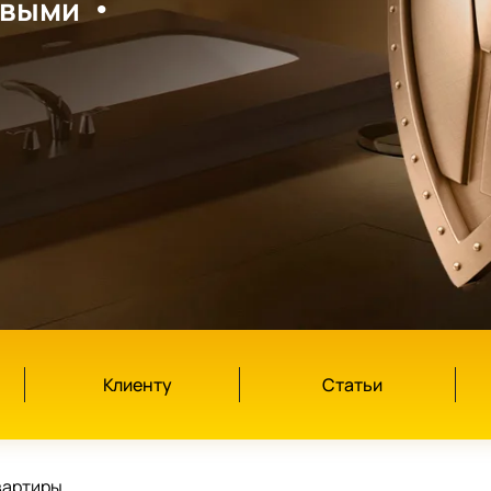
ивыми
Клиенту
Статьи
вартиры