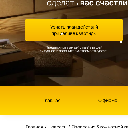
сделать
вас счастл
Узнать план действий
при заливе квартиры
Предложим план действий в вашей
ситуации и рассчитаем стоимость услуги
Главная
О фирме
Главная
/
Новости
/
Отопление 3 комнатной к